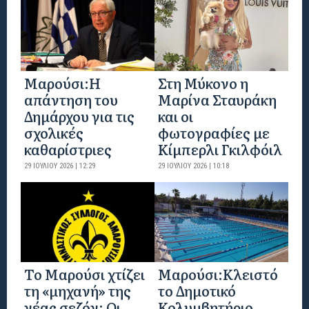
Μαρούσι:Η
Στη Μύκονο η
απάντηση του
Μαρίνα Σταυράκη
Δημάρχου για τις
και οι
σχολικές
φωτογραφίες με
καθαρίστριες
Κίμπερλι Γκιλφόιλ
29 ΙΟΥΛΊΟΥ 2026 | 12:29
29 ΙΟΥΛΊΟΥ 2026 | 10:18
Το Μαρούσι χτίζει
Μαρούσι:Κλειστό
τη «μηχανή» της
το Δημοτικό
νέας σεζόν: Οι
Κολυμβητήριο