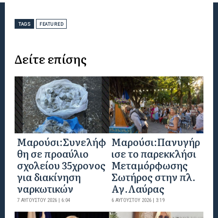
TAGS
FEATURED
Δείτε επίσης
Μαρούσι:Συνελήφ
Μαρούσι:Πανυγήρ
θη σε προαύλιο
ισε το παρεκκλήσι
σχολείου 35χρονος
Μεταμόρφωσης
για διακίνηση
Σωτήρος στην πλ.
ναρκωτικών
Αγ.Λαύρας
7 ΑΥΓΟΎΣΤΟΥ 2026 | 6:04
6 ΑΥΓΟΎΣΤΟΥ 2026 | 3:19