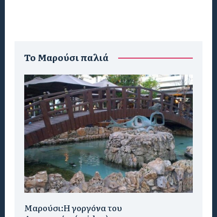
To Μαρούσι παλιά
Μαρούσι:H γοργόνα του