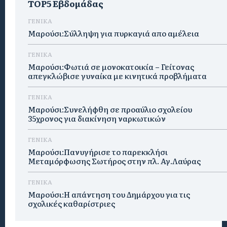
TOP5 Εβδομάδας
ΓΕΝΙΚΑ
Μαρούσι:Σύλληψη για πυρκαγιά απο αμέλεια
ΓΕΝΙΚΑ
Μαρούσι:Φωτιά σε μονοκατοικία – Γείτονας
απεγκλώβισε γυναίκα με κινητικά προβλήματα
ΓΕΝΙΚΑ
Μαρούσι:Συνελήφθη σε προαύλιο σχολείου
35χρονος για διακίνηση ναρκωτικών
ΓΕΝΙΚΑ
Μαρούσι:Πανυγήρισε το παρεκκλήσι
Μεταμόρφωσης Σωτήρος στην πλ. Αγ.Λαύρας
ΓΕΝΙΚΑ
Μαρούσι:Η απάντηση του Δημάρχου για τις
σχολικές καθαρίστριες