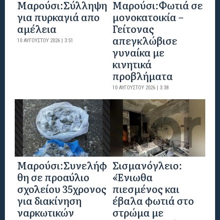
Μαρούσι:Σύλληψη
Μαρούσι:Φωτιά σε
για πυρκαγιά απο
μονοκατοικία –
αμέλεια
Γείτονας
απεγκλώβισε
10 ΑΥΓΟΎΣΤΟΥ 2026 | 3:51
γυναίκα με
κινητικά
προβλήματα
10 ΑΥΓΟΎΣΤΟΥ 2026 | 3:38
Μαρούσι:Συνελήφ
Σισμανόγλειο:
θη σε προαύλιο
«Ένιωθα
σχολείου 35χρονος
πιεσμένος και
για διακίνηση
έβαλα φωτιά στο
ναρκωτικών
στρώμα με