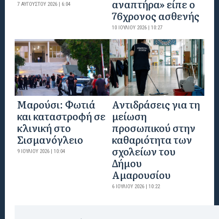
αναπτήρα» είπε ο
7 ΑΥΓΟΎΣΤΟΥ 2026 | 6:04
76χρονος ασθενής
10 ΙΟΥΛΊΟΥ 2026 | 10:27
Μαρούσι: Φωτιά
Αντιδράσεις για τη
και καταστροφή σε
μείωση
κλινική στο
προσωπικού στην
Σισμανόγλειο
καθαριότητα των
σχολείων του
9 ΙΟΥΛΊΟΥ 2026 | 10:04
Δήμου
Αμαρουσίου
6 ΙΟΥΛΊΟΥ 2026 | 10:22