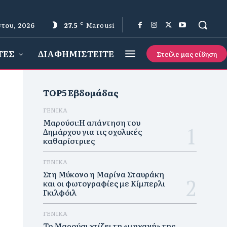
του, 2026
27.5
C
Marousi
ΤΕΣ
ΔΙΑΦΗΜΙΣΤΕΙΤΕ
Στείλε μας είδηση
TOP5 Εβδομάδας
ΓΕΝΙΚΑ
Μαρούσι:Η απάντηση του
Δημάρχου για τις σχολικές
καθαρίστριες
ΓΕΝΙΚΑ
Στη Μύκονο η Μαρίνα Σταυράκη
και οι φωτογραφίες με Κίμπερλι
Γκιλφόιλ
ΓΕΝΙΚΑ
Το Μαρούσι χτίζει τη «μηχανή» της