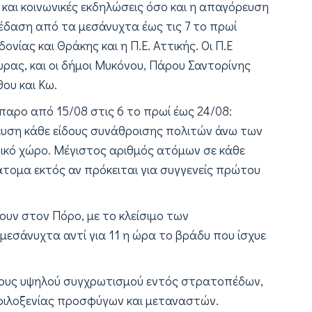
 και κοινωνικές εκδηλώσεις όσο και η απαγόρευση
έδαση από τα μεσάνυχτα έως τις 7 το πρωί
ονίας και Θράκης και η Π.Ε. Αττικής. Οι Π.Ε
υρας, και οι δήμοι Μυκόνου, Πάρου Σαντορίνης
ου και Κω.
παρο από 15/08 στις 6 το πρωί έως 24/08:
υση κάθε είδους συνάθροισης πολιτών άνω των
τικό χώρο. Μέγιστος αριθμός ατόμων σε κάθε
άτομα εκτός αν πρόκειται για συγγενείς πρώτου
υν στον Πόρο, με το κλείσιμο των
εσάνυχτα αντί για 11 η ώρα το βράδυ που ίσχυε
ρους υψηλού συγχρωτισμού εντός στρατοπέδων,
 φιλοξενίας προσφύγων και μεταναστών.