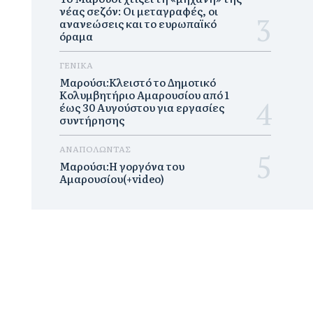
νέας σεζόν: Οι μεταγραφές, οι
ανανεώσεις και το ευρωπαϊκό
όραμα
ΓΕΝΙΚΑ
Μαρούσι:Κλειστό το Δημοτικό
Κολυμβητήριο Αμαρουσίου από 1
έως 30 Αυγούστου για εργασίες
συντήρησης
ΑΝΑΠΟΛΩΝΤΑΣ
Μαρούσι:H γοργόνα του
Αμαρουσίου(+video)