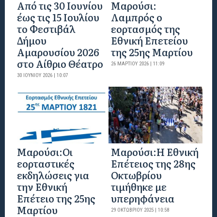
Από τις 30 Ιουνίου
Μαρούσι:
έως τις 15 Ιουλίου
Λαμπρός ο
το Φεστιβάλ
εορτασμός της
Δήμου
Εθνική Επετείου
Αμαρουσίου 2026
της 25ης Μαρτίου
στο Αίθριο Θέατρο
26 ΜΑΡΤΊΟΥ 2026 | 11:09
30 ΙΟΥΝΊΟΥ 2026 | 10:07
Μαρούσι:Οι
Μαρούσι:H Εθνική
εορταστικές
Επέτειος της 28ης
εκδηλώσεις για
Οκτωβρίου
την Εθνική
τιμήθηκε με
Επέτειο της 25ης
υπερηφάνεια
Μαρτίου
29 ΟΚΤΩΒΡΊΟΥ 2025 | 10:58