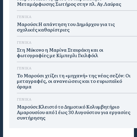
Μεταμόρφωσης Σωτήρος στην πλ. Αγ.Λαύρας
ΓΕΝΙΚΑ
Μαρούσι:Η απάντηση του Δημάρχου για τις
σχολικές καθαρίστριες
ΓΕΝΙΚΑ
Στη Μύκονο η Μαρίνα Σταυράκη και οι
φωτογραφίες με Κίμπερλι Γκιλφόιλ
ΓΕΝΙΚΑ
Το Μαρούσι χτίζει τη «μηχανή» της νέας σεζόν: Οι
μεταγραφές, οι ανανεώσεις και το ευρωπαϊκό
όραμα
ΓΕΝΙΚΑ
Μαρούσι:Κλειστό το Δημοτικό Κολυμβητήριο
Αμαρουσίου από 1 έως 30 Αυγούστου για εργασίες
συντήρησης