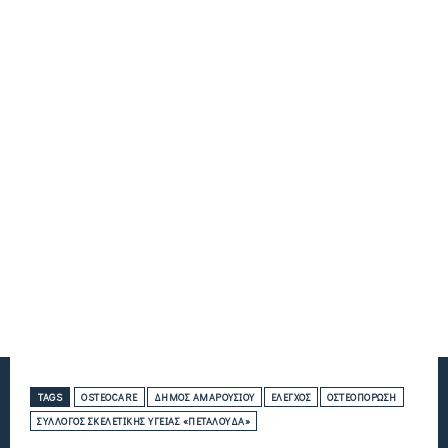
TAGS
OSTEOCARE
ΔΉΜΟΣ ΑΜΑΡΟΥΣΊΟΥ
ΈΛΕΓΧΟΣ
ΟΣΤΕΟΠΌΡΩΣΗ
ΣΎΛΛΟΓΟΣ ΣΚΕΛΕΤΙΚΉΣ ΥΓΕΊΑΣ «ΠΕΤΑΛΟΎΔΑ»