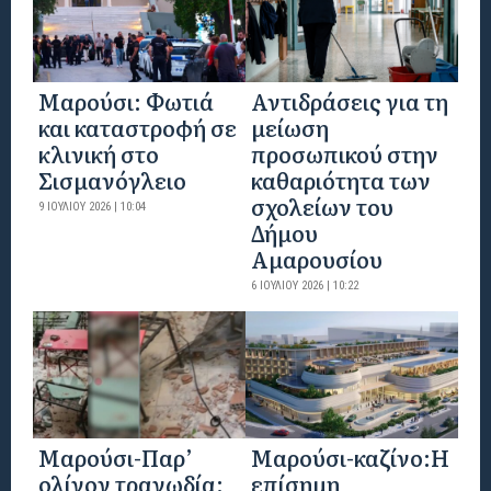
Μαρούσι: Φωτιά
Αντιδράσεις για τη
και καταστροφή σε
μείωση
κλινική στο
προσωπικού στην
Σισμανόγλειο
καθαριότητα των
σχολείων του
9 ΙΟΥΛΊΟΥ 2026 | 10:04
Δήμου
Αμαρουσίου
6 ΙΟΥΛΊΟΥ 2026 | 10:22
Μαρούσι-Παρ’
Mαρούσι-καζίνο:H
ολίγον τραγωδία:
επίσημη