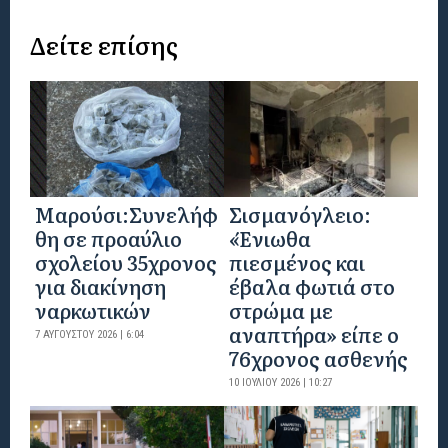
Δείτε επίσης
Μαρούσι:Συνελήφ
Σισμανόγλειο:
θη σε προαύλιο
«Ένιωθα
σχολείου 35χρονος
πιεσμένος και
για διακίνηση
έβαλα φωτιά στο
ναρκωτικών
στρώμα με
αναπτήρα» είπε ο
7 ΑΥΓΟΎΣΤΟΥ 2026 | 6:04
76χρονος ασθενής
10 ΙΟΥΛΊΟΥ 2026 | 10:27