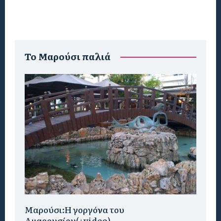
To Μαρούσι παλιά
Μαρούσι:H γοργόνα του
Αμαρουσίου(+video)