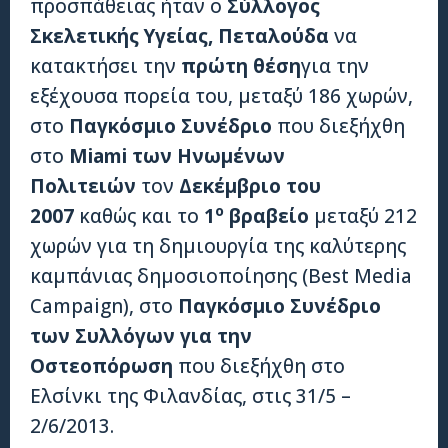
προσπάθειας ήταν ο
Σύλλογος
Σκελετικής Υγείας, Πεταλούδα
να
κατακτήσει την
πρώτη θέση
για την
εξέχουσα πορεία του, μεταξύ 186 χωρών,
στο
Παγκόσμιο Συνέδριο
που διεξήχθη
στο
Miami
των Ηνωμένων
Πολιτειών
τον
Δεκέμβριο του
ο
2007
καθώς και το
1
βραβείο
μεταξύ 212
χωρών για τη δημιουργία της καλύτερης
καμπάνιας δημοσιοποίησης (Best Media
Campaign), στο
Παγκόσμιο Συνέδριο
των Συλλόγων για την
Οστεοπόρωση
που διεξήχθη στο
Ελσίνκι της Φιλανδίας, στις 31/5 –
2/6/2013.