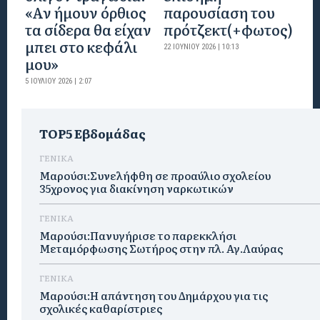
«Αν ήμουν όρθιος
παρουσίαση του
τα σίδερα θα είχαν
πρότζεκτ(+φωτος)
μπει στο κεφάλι
22 ΙΟΥΝΊΟΥ 2026 | 10:13
μου»
5 ΙΟΥΛΊΟΥ 2026 | 2:07
TOP5 Εβδομάδας
ΓΕΝΙΚΑ
Μαρούσι:Συνελήφθη σε προαύλιο σχολείου
35χρονος για διακίνηση ναρκωτικών
ΓΕΝΙΚΑ
Μαρούσι:Πανυγήρισε το παρεκκλήσι
Μεταμόρφωσης Σωτήρος στην πλ. Αγ.Λαύρας
ΓΕΝΙΚΑ
Μαρούσι:Η απάντηση του Δημάρχου για τις
σχολικές καθαρίστριες