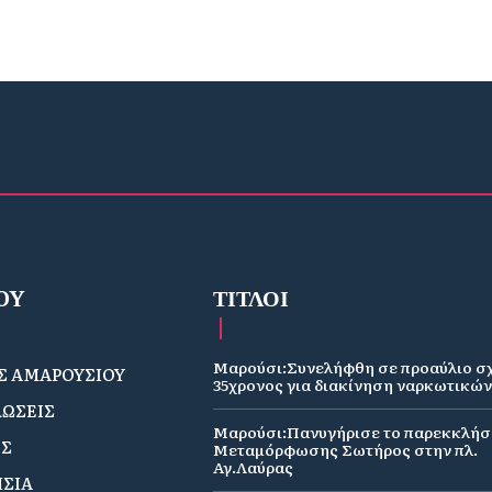
OY
ΤΙΤΛΟΙ
Μαρούσι:Συνελήφθη σε προαύλιο σ
 ΑΜΑΡΟΥΣΙΟΥ
35χρονος για διακίνηση ναρκωτικώ
ΩΣΕΙΣ
Μαρούσι:Πανυγήρισε το παρεκκλήσ
ΟΣ
Μεταμόρφωσης Σωτήρος στην πλ.
Αγ.Λαύρας
ΣΙΑ