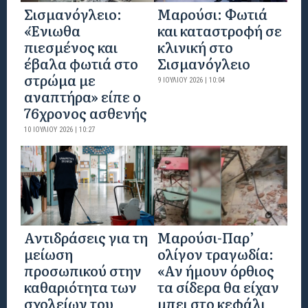
Σισμανόγλειο:
Μαρούσι: Φωτιά
«Ένιωθα
και καταστροφή σε
πιεσμένος και
κλινική στο
έβαλα φωτιά στο
Σισμανόγλειο
στρώμα με
9 ΙΟΥΛΊΟΥ 2026 | 10:04
αναπτήρα» είπε ο
76χρονος ασθενής
10 ΙΟΥΛΊΟΥ 2026 | 10:27
Αντιδράσεις για τη
Μαρούσι-Παρ’
μείωση
ολίγον τραγωδία:
προσωπικού στην
«Αν ήμουν όρθιος
καθαριότητα των
τα σίδερα θα είχαν
σχολείων του
μπει στο κεφάλι