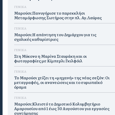
ΓΕΝΙΚΑ
Μαρούσι:Πανυγήρισε το παρεκκλήσι
Μεταμόρφωσης Σωτήρος στην πλ. Αγ.Λαύρας
ΓΕΝΙΚΑ
Μαρούσι:Η απάντηση του Δημάρχου για τις
σχολικές καθαρίστριες
ΓΕΝΙΚΑ
Στη Μύκονο η Μαρίνα Σταυράκη και οι
φωτογραφίες με Κίμπερλι Γκιλφόιλ
ΓΕΝΙΚΑ
Το Μαρούσι χτίζει τη «μηχανή» της νέας σεζόν: Οι
μεταγραφές, οι ανανεώσεις και το ευρωπαϊκό
όραμα
ΓΕΝΙΚΑ
Μαρούσι:Κλειστό το Δημοτικό Κολυμβητήριο
Αμαρουσίου από 1 έως 30 Αυγούστου για εργασίες
συντήρησης