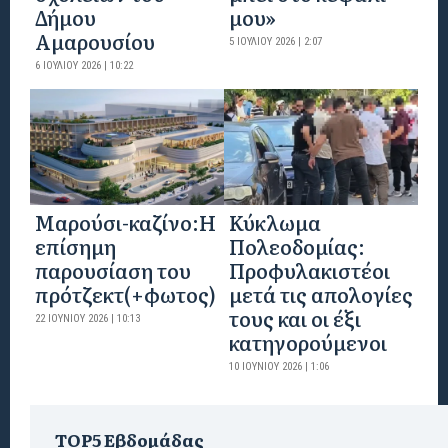
Δήμου
μου»
Αμαρουσίου
5 ΙΟΥΛΊΟΥ 2026 | 2:07
6 ΙΟΥΛΊΟΥ 2026 | 10:22
Mαρούσι-καζίνο:H
Κύκλωμα
επίσημη
Πολεοδομίας:
παρουσίαση του
Προφυλακιστέοι
πρότζεκτ(+φωτος)
μετά τις απολογίες
τους και οι έξι
22 ΙΟΥΝΊΟΥ 2026 | 10:13
κατηγορούμενοι
10 ΙΟΥΝΊΟΥ 2026 | 1:06
TOP5 Εβδομάδας