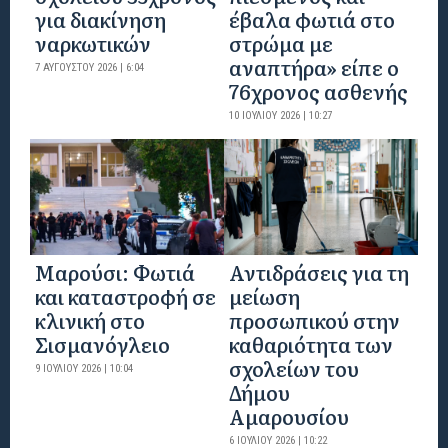
για διακίνηση
έβαλα φωτιά στο
ναρκωτικών
στρώμα με
αναπτήρα» είπε ο
7 ΑΥΓΟΎΣΤΟΥ 2026 | 6:04
76χρονος ασθενής
10 ΙΟΥΛΊΟΥ 2026 | 10:27
Μαρούσι: Φωτιά
Αντιδράσεις για τη
και καταστροφή σε
μείωση
κλινική στο
προσωπικού στην
Σισμανόγλειο
καθαριότητα των
σχολείων του
9 ΙΟΥΛΊΟΥ 2026 | 10:04
Δήμου
Αμαρουσίου
6 ΙΟΥΛΊΟΥ 2026 | 10:22