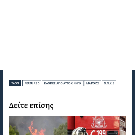
TAGS
FEATURED
ΚΛΟΠΈΣ ΑΠΌ ΑΥΤΟΚΊΝΗΤΑ
ΜΑΡΟΎΣΙ
Ο.Π.Κ.Ε
Δείτε επίσης