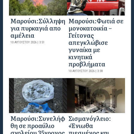
Μαρούσι:Σύλληψη
Μαρούσι:Φωτιά σε
για πυρκαγιά απο
μονοκατοικία –
αμέλεια
Γείτονας
απεγκλώβισε
10 ΑΥΓΟΎΣΤΟΥ 2026 | 3:51
γυναίκα με
κινητικά
προβλήματα
10 ΑΥΓΟΎΣΤΟΥ 2026 | 3:38
Μαρούσι:Συνελήφ
Σισμανόγλειο:
θη σε προαύλιο
«Ένιωθα
σχολείου 35χρονος
πιεσμένος και