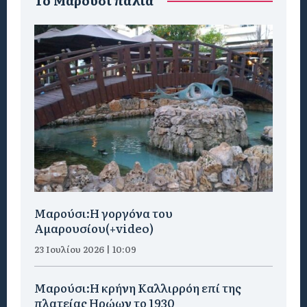
To Μαρούσι παλιά
Μαρούσι:H γοργόνα του
Αμαρουσίου(+video)
23 Ιουλίου 2026 | 10:09
Μαρούσι:Η κρήνη Καλλιρρόη επί της
πλατείας Ηρώων το 1930