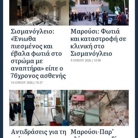
Σισμανόγλειο:
Μαρούσι: Φωτιά
«Ένιωθα
και καταστροφή σε
πιεσμένος και
κλινική στο
έβαλα φωτιά στο
Σισμανόγλειο
στρώμα με
9 ΙΟΥΛΊΟΥ 2026 | 10:04
αναπτήρα» είπε ο
76χρονος ασθενής
10 ΙΟΥΛΊΟΥ 2026 | 10:27
Αντιδράσεις για τη
Μαρούσι-Παρ’