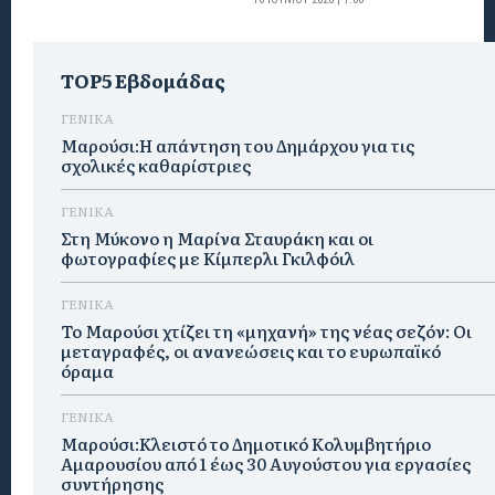
TOP5 Εβδομάδας
ΓΕΝΙΚΑ
Μαρούσι:Η απάντηση του Δημάρχου για τις
σχολικές καθαρίστριες
ΓΕΝΙΚΑ
Στη Μύκονο η Μαρίνα Σταυράκη και οι
φωτογραφίες με Κίμπερλι Γκιλφόιλ
ΓΕΝΙΚΑ
Το Μαρούσι χτίζει τη «μηχανή» της νέας σεζόν: Οι
μεταγραφές, οι ανανεώσεις και το ευρωπαϊκό
όραμα
ΓΕΝΙΚΑ
Μαρούσι:Κλειστό το Δημοτικό Κολυμβητήριο
Αμαρουσίου από 1 έως 30 Αυγούστου για εργασίες
συντήρησης