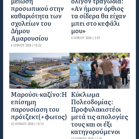
μείωση
ολίγον τραγωδία:
προσωπικού στην
«Αν ήμουν όρθιος
καθαριότητα των
τα σίδερα θα είχαν
σχολείων του
μπει στο κεφάλι
Δήμου
μου»
Αμαρουσίου
5 ΙΟΥΛΊΟΥ 2026 | 2:07
6 ΙΟΥΛΊΟΥ 2026 | 10:22
Mαρούσι-καζίνο:H
Κύκλωμα
επίσημη
Πολεοδομίας:
παρουσίαση του
Προφυλακιστέοι
πρότζεκτ(+φωτος)
μετά τις απολογίες
τους και οι έξι
22 ΙΟΥΝΊΟΥ 2026 | 10:13
κατηγορούμενοι
10 ΙΟΥΝΊΟΥ 2026 | 1:06