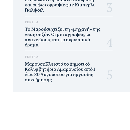
και οι φωτογραφίες με Κίμπερλι
Γκιλφόιλ
ΓΕΝΙΚΑ
Το Μαρούσι χτίζει τη «μηχανή» της
νέας σεζόν: Οι μεταγραφές, οι
ανανεώσεις και το ευρωπαϊκό
όραμα
ΓΕΝΙΚΑ
Μαρούσι:Κλειστό το Δημοτικό
Κολυμβητήριο Αμαρουσίου από 1
έως 30 Αυγούστου για εργασίες
συντήρησης