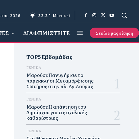
του, 2026
32.2
C
Marousi
ΤΕΣ
ΔΙΑΦΗΜΙΣΤΕΙΤΕ
Στείλε μας είδηση
TOP5 Εβδομάδας
ΓΕΝΙΚΑ
Μαρούσι:Πανυγήρισε το
παρεκκλήσι Μεταμόρφωσης
Σωτήρος στην πλ. Αγ.Λαύρας
ΓΕΝΙΚΑ
Μαρούσι:Η απάντηση του
Δημάρχου για τις σχολικές
καθαρίστριες
ΓΕΝΙΚΑ
Στη Μύκονο η Μαρίνα Σταυράκη