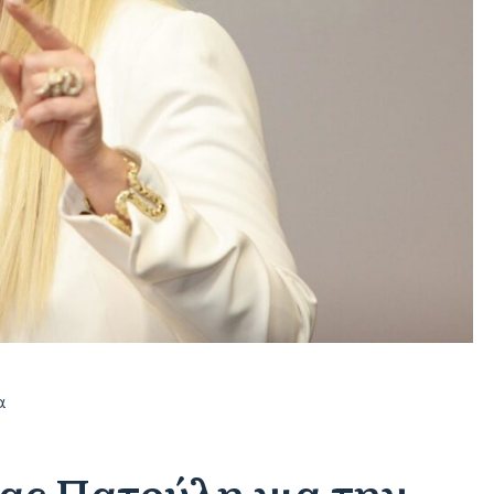
α
ας Πατούλη για την