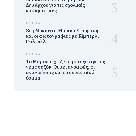
Δημάρχου για τις σχολικές
καθαρίστριες
ΓΕΝΙΚΑ
Στη Μύκονο η Μαρίνα Σταυράκη
και οι φωτογραφίες με Κίμπερλι
Γκιλφόιλ
ΓΕΝΙΚΑ
Το Μαρούσι χτίζει τη «μηχανή» της
νέας σεζόν: Οι μεταγραφές, οι
ανανεώσεις και το ευρωπαϊκό
όραμα