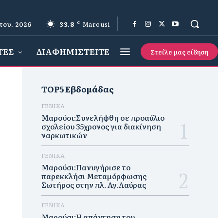
του, 2026
33.8
C
Marousi
ΤΕΣ
ΔΙΑΦΗΜΙΣΤΕΙΤΕ
Στείλε μας είδηση
TOP5 Εβδομάδας
ΓΕΝΙΚΑ
Μαρούσι:Συνελήφθη σε προαύλιο
σχολείου 35χρονος για διακίνηση
ναρκωτικών
ΓΕΝΙΚΑ
Μαρούσι:Πανυγήρισε το
παρεκκλήσι Μεταμόρφωσης
Σωτήρος στην πλ. Αγ.Λαύρας
ΓΕΝΙΚΑ
Μαρούσι:Η απάντηση του