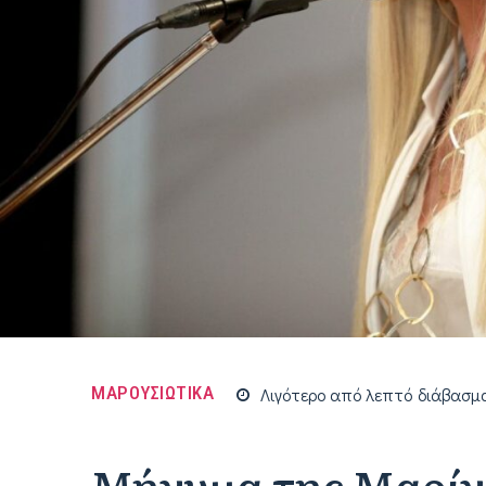
ΜΑΡΟΥΣΙΩΤΙΚΑ
Λιγότερο από
λεπτό
διάβασμ
Μήνυμα της Μαρίν