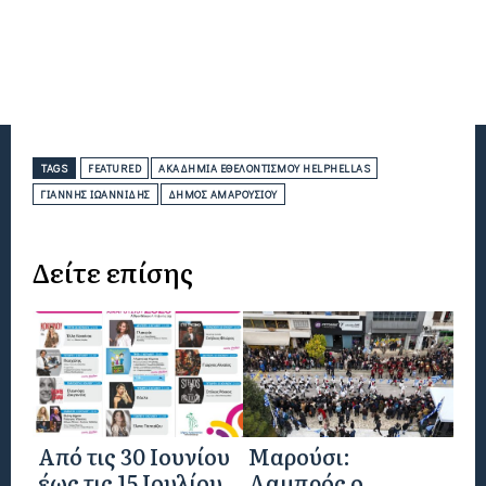
TAGS
FEATURED
ΑΚΑΔΗΜΊΑ ΕΘΕΛΟΝΤΙΣΜΟΎ HELPHELLAS
ΓΙΆΝΝΗΣ ΙΩΑΝΝΊΔΗΣ
ΔΉΜΟΣ ΑΜΑΡΟΥΣΊΟΥ
Δείτε επίσης
Από τις 30 Ιουνίου
Μαρούσι:
έως τις 15 Ιουλίου
Λαμπρός ο