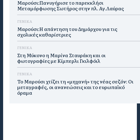
Μαρούσι:Πανυγήρισε το παρεκκλήσι
Μεταμόρφωσης Σωτήρος στην πλ. Αγ.Λαύρας
ΓΕΝΙΚΑ
Μαρούσι:Η απάντηση του Δημάρχου για τις
σχολικές καθαρίστριες
ΓΕΝΙΚΑ
Στη Μύκονο η Μαρίνα Σταυράκη και οι
φωτογραφίες με Κίμπερλι Γκιλφόιλ
ΓΕΝΙΚΑ
Το Μαρούσι χτίζει τη «μηχανή» της νέας σεζόν: Οι
μεταγραφές, οι ανανεώσεις και το ευρωπαϊκό
όραμα