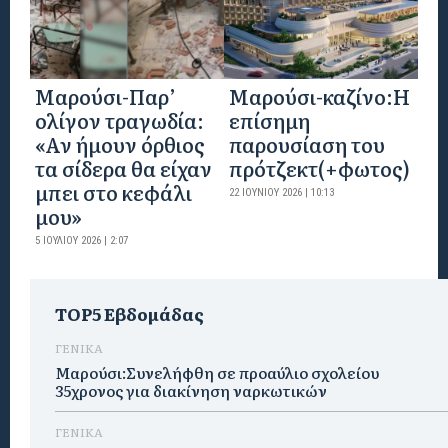
Μαρούσι-Παρ’
Mαρούσι-καζίνο:H
ολίγον τραγωδία:
επίσημη
«Αν ήμουν όρθιος
παρουσίαση του
τα σίδερα θα είχαν
πρότζεκτ(+φωτος)
μπει στο κεφάλι
22 ΙΟΥΝΊΟΥ 2026 | 10:13
μου»
5 ΙΟΥΛΊΟΥ 2026 | 2:07
TOP5 Εβδομάδας
ΓΕΝΙΚΑ
Μαρούσι:Συνελήφθη σε προαύλιο σχολείου
35χρονος για διακίνηση ναρκωτικών
ΓΕΝΙΚΑ