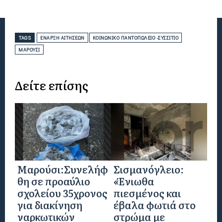
TAGS
ΈΝΑΡΞΗ ΑΙΤΉΣΕΩΝ
ΚΟΙΝΩΝΙΚΌ ΠΑΝΤΟΠΩΛΕΊΟ -ΣΥΣΣΊΤΙΟ
ΜΑΡΟΎΣΙ
Δείτε επίσης
Μαρούσι:Συνελήφ
Σισμανόγλειο:
θη σε προαύλιο
«Ένιωθα
σχολείου 35χρονος
πιεσμένος και
για διακίνηση
έβαλα φωτιά στο
ναρκωτικών
στρώμα με