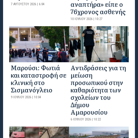
αναπτήρα» είπε ο
7 ΑΥΓΟΎΣΤΟΥ 2026 | 6:04
76χρονος ασθενής
10 ΙΟΥΛΊΟΥ 2026 | 10:27
Μαρούσι: Φωτιά
Αντιδράσεις για τη
και καταστροφή σε
μείωση
κλινική στο
προσωπικού στην
Σισμανόγλειο
καθαριότητα των
σχολείων του
9 ΙΟΥΛΊΟΥ 2026 | 10:04
Δήμου
Αμαρουσίου
6 ΙΟΥΛΊΟΥ 2026 | 10:22